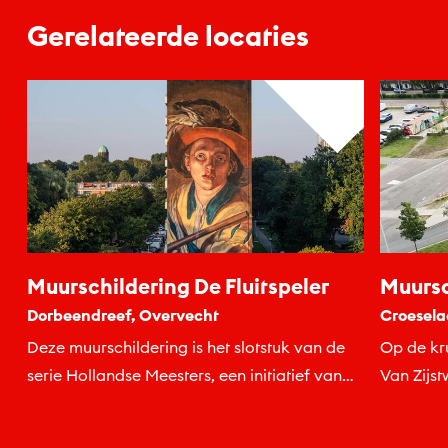
Gerelateerde locaties
Muurschildering De Fluitspeler
Muursc
Dorbeendreef, Overvecht
Croesela
Deze muurschildering is het slotstuk van de
Op de kr
serie Hollandse Meesters, een initiatief van
Van Zijst
het Centraal Museum.
muurschil