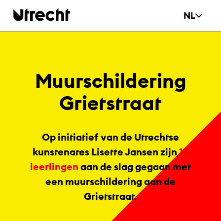
Ga naar hoofdinhoud
NL
Mu­ur­schil­de­ring
Griet­straat
Op initiatief van de Utrechtse
kunstenares Lisette Jansen zijn
15
leerlingen
aan de slag gegaan met
een muurschildering aan de
Grietstraat.