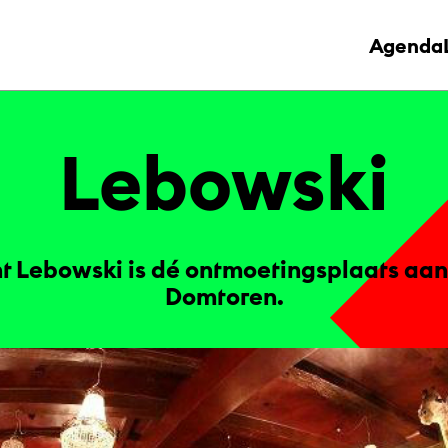
Agenda
Le­bow­ski
t Lebowski is dé ontmoetingsplaats aan
Domtoren.