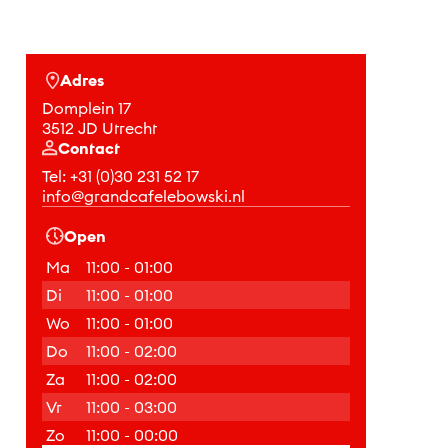
Adres
Domplein 17
3512 JD Utrecht
Contact
Tel:
+31 (0)30 231 52 17
info@grandcafelebowski.nl
Open
Ma
11:00 - 01:00
Di
11:00 - 01:00
Wo
11:00 - 01:00
Do
11:00 - 02:00
Za
11:00 - 02:00
Vr
11:00 - 03:00
Zo
11:00 - 00:00