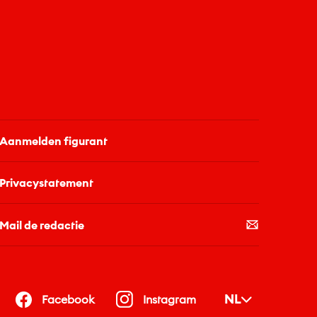
van een hapje of...
Lomb
Aanmelden figurant
Privacystatement
Mail de redactie
NL
Facebook
Instagram