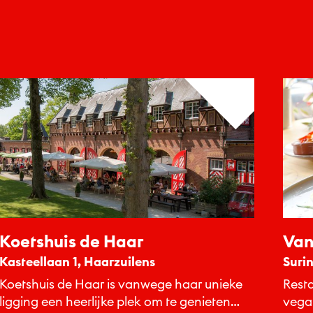
Koetshuis de Haar
Van
Kasteellaan 1, Haarzuilens
Suri
Koetshuis de Haar is vanwege haar unieke
Resta
ligging een heerlijke plek om te genieten
vegan