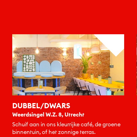
DUBBEL/DWARS
Weerdsingel W.Z. 8, Utrecht
Schuif aan in ons kleurrijke café, de groene
binnentuin, of het zonnige terras.