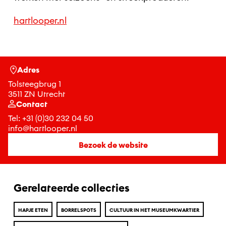
hartlooper.nl
Adres
Tolsteegbrug 1
3511 ZN Utrecht
Contact
Tel:
+31 (0)30 232 04 50
info@hartlooper.nl
Bezoek de website
Gerelateerde collecties
HAPJE ETEN
BORRELSPOTS
CULTUUR IN HET MUSEUMKWARTIER