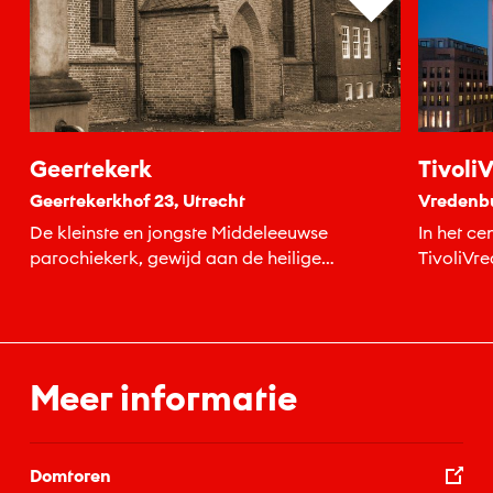
Geertekerk
Tivoli
Geertekerkhof 23, Utrecht
Vredenbu
De kleinste en jongste Middeleeuwse
In het ce
parochiekerk, gewijd aan de heilige
TivoliVr
Gertrudis van Nijvel.
uitgaans
soorten m
Meer informatie
Domtoren