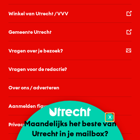
Winkel van Utrecht / VVV
Gemeente Utrecht
Vragen over je bezoek?
Vragen voor de redactie?
Over ons / adverteren
Aanmelden figurant
X
Maandelijks het beste van
Privacystatement
Utrecht in je mailbox?