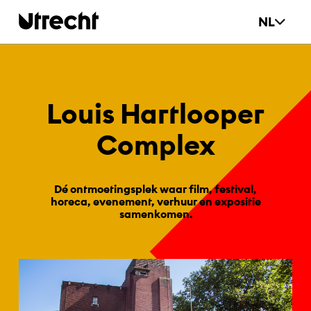
Ga naar hoofdinhoud
NL
Lou­is Hart­looper
Com­plex
Dé ontmoetingsplek waar film, festival,
horeca, evenement, verhuur en expositie
samenkomen.