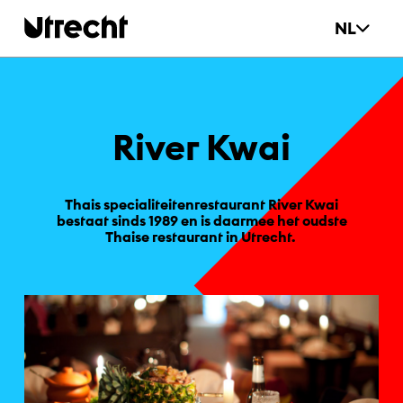
Ga naar hoofdinhoud
NL
Ri­ver Kwai
Thais specialiteitenrestaurant River Kwai
bestaat sinds 1989 en is daarmee het oudste
Thaise restaurant in Utrecht.