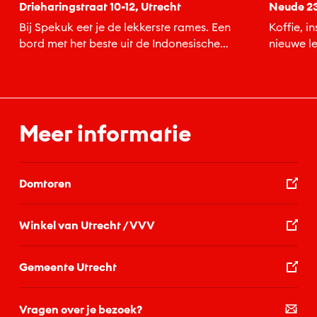
Drieharingstraat 10-12, Utrecht
Neude 23
Bij Spekuk eet je de lekkerste rames. Een
Koffie, i
bord met het beste uit de Indonesische
nieuwe le
keuken!
kom binne
Meer informatie
Domtoren
Winkel van Utrecht / VVV
Gemeente Utrecht
Vragen over je bezoek?