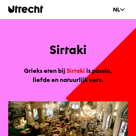
Ga naar hoofdinhoud
NL
Sir­ta­ki
Grieks eten bij
Sirtaki
is passie,
liefde en natuurlijk vers.