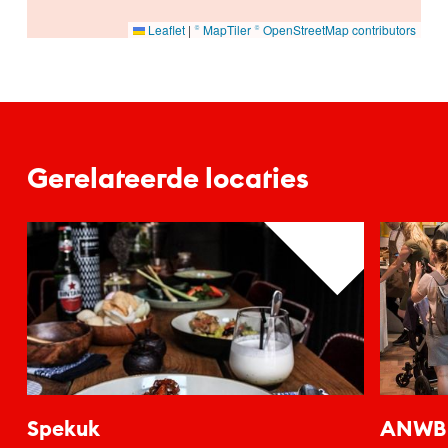
Leaflet
|
© MapTiler
© OpenStreetMap contributors
Gerelateerde locaties
Spekuk
ANWB 