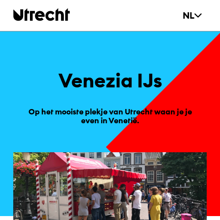
Ga naar hoofdinhoud
NL
Ve­ne­zia IJs
Op het mooiste plekje van Utrecht waan je je
even in Venetië.