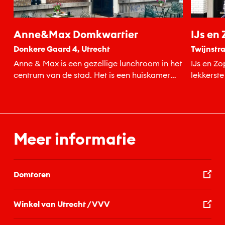
Anne&Max Domkwartier
IJs en
Donkere Gaard 4, Utrecht
Twijnstra
Anne & Max is een gezellige lunchroom in het
IJs en Zo
centrum van de stad. Het is een huiskamer
lekkerste 
in...
Meer informatie
Domtoren
Winkel van Utrecht / VVV