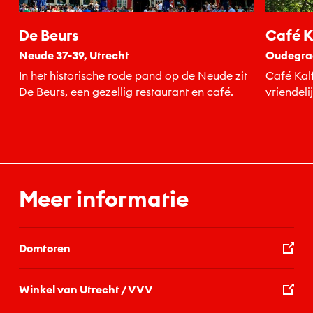
De Beurs
Café K
Neude 37-39, Utrecht
Oudegrac
In het historische rode pand op de Neude zit
Café Kalf
De Beurs, een gezellig restaurant en café.
vriendeli
terecht vo
Meer informatie
Domtoren
Winkel van Utrecht / VVV