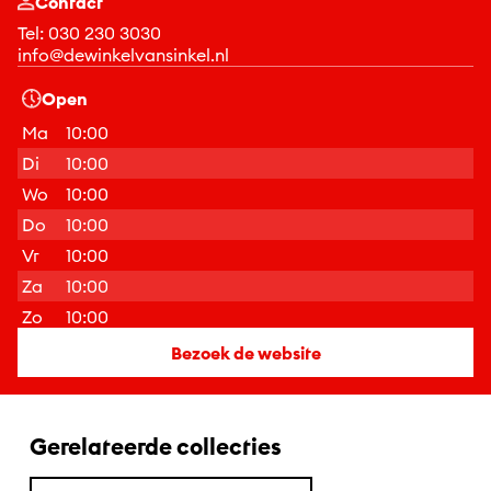
Contact
Tel:
030 230 3030
info@dewinkelvansinkel.nl
Open
Ma
10:00
Di
10:00
Wo
10:00
Do
10:00
Vr
10:00
Za
10:00
Zo
10:00
Bezoek de website
Gerelateerde collecties