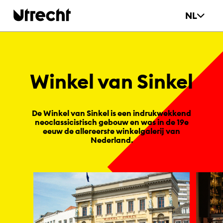
Ga naar hoofdinhoud
NL
Win­kel van Sin­kel
De Winkel van Sinkel is een indrukwekkend
neoclassicistisch gebouw en was in de 19e
eeuw de allereerste winkelgalerij van
Nederland.