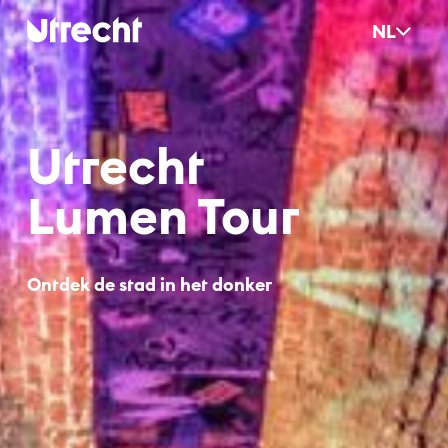
Ga naar hoofdinhoud
NL
Ut­recht
Lu­men Tour
Ontdek de stad in het donker