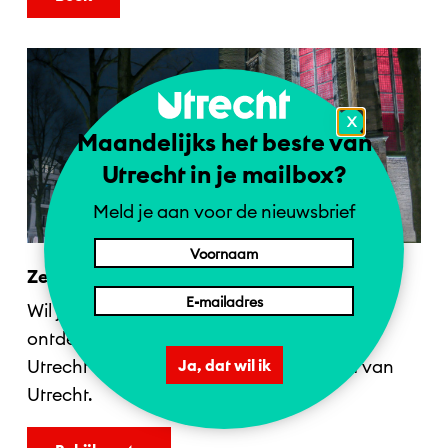
X
Maandelijks het beste van
Utrecht in je mailbox?
Meld je aan voor de nieuwsbrief
Zelf op pad
Wil je de kunstwerken op je eigen gemak
ontdekken? Bekijk de route en ontdek alle
Utrecht Lumen projecties in het centrum van
Ja, dat wil ik
Utrecht.
1 = NL | 2 = DE | 4 = EN