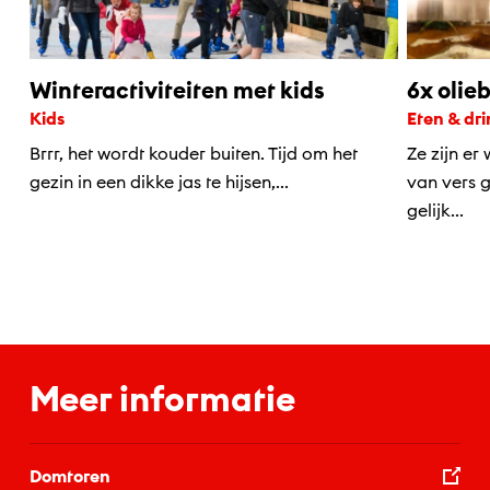
Winteractiviteiten met kids
6x olie
Kids
Eten & dr
Brrr, het wordt kouder buiten. Tijd om het
Ze zijn er
gezin in een dikke jas te hijsen,...
van vers g
gelijk...
Meer informatie
Domtoren