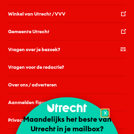
Winkel van Utrecht / VVV
Gemeente Utrecht
Vragen over je bezoek?
Vragen voor de redactie?
Over ons / adverteren
Aanmelden figurant
X
Maandelijks het beste van
Privacystatement
Utrecht in je mailbox?