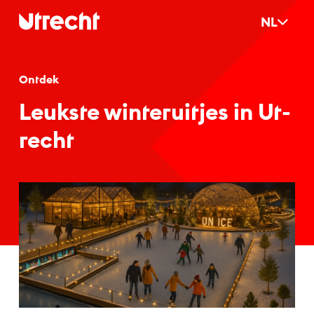
Ga naar hoofdinhoud
NL
Ontdek
Leuks­te win­te­ruit­jes in Ut­
recht