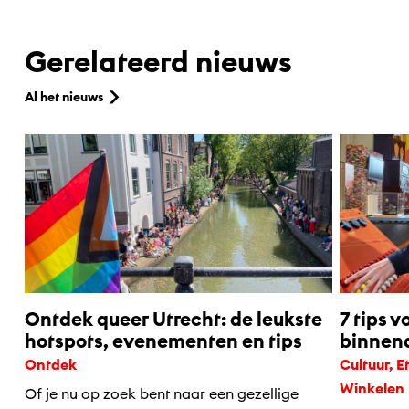
Gerelateerd nieuws
Al het nieuws
Ontdek queer Utrecht: de leukste
7 tips v
hotspots, evenementen en tips
binnena
Ontdek
Cultuur, Eten & drinken, Kids, Ontdek,
Winkelen
Of je nu op zoek bent naar een gezellige