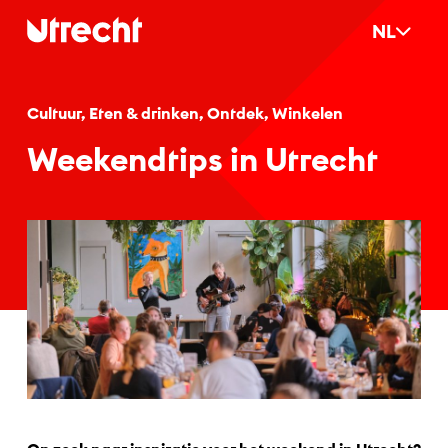
Ga naar hoofdinhoud
NL
Cultuur, Eten & drinken, Ontdek, Winkelen
Wee­kendtips in Ut­recht