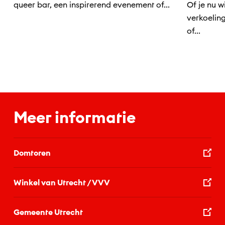
queer bar, een inspirerend evenement of...
Of je nu w
verkoelin
of...
Meer informatie
Domtoren
Winkel van Utrecht / VVV
Gemeente Utrecht