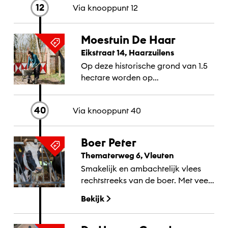
12
Via knooppunt
12
Moestuin De Haar
Eikstraat 14, Haarzuilens
Op deze historische grond van 1.5
hectare worden op
milieuvriendelijke wijze
verschillende groenten, kruiden,
40
Via knooppunt
40
kleinfruit en een prachtige
bloemenzee geteeld. Kom oogsten
of pluk prachtige...
Boer Peter
Thematerweg 6, Vleuten
Smakelijk en ambachtelijk vlees
rechtstreeks van de boer. Met veel
passie werkt Peter van Rossum in
Bekijk
alle seizoenen rondom het dorp ‘de
Haar’ om zo...