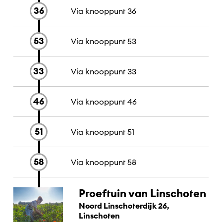
maakt de kazen. In de
36
Via knooppunt
36
boerderijwinkel liggen heerlijke
kaasjes...
53
Via knooppunt
53
33
Via knooppunt
33
46
Via knooppunt
46
51
Via knooppunt
51
58
Via knooppunt
58
Proeftuin van Linschoten
Noord Linschoterdijk 26,
Linschoten