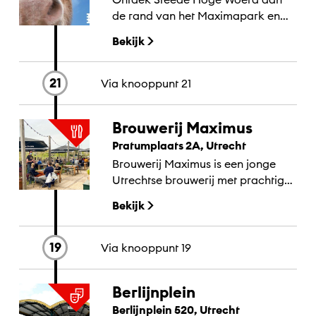
de rand van het Maximapark en
midden in Leidsche Rijn. Deze
Bekijk
locatie van stichting Utrecht
Natuurlijk ligt bovenop de oude...
21
Via knooppunt
21
Brouwerij Maximus
Pratumplaats 2A, Utrecht
Brouwerij Maximus is een jonge
Utrechtse brouwerij met prachtige
biertjes.
Bekijk
19
Via knooppunt
19
Berlijnplein
Berlijnplein 520, Utrecht