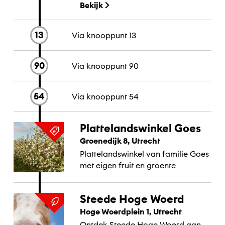
Bekijk
geiten en varkens, eigen
kaasmakerij, boerderijwinkel en
lunchrestaurant.
13
Via knooppunt
13
90
Via knooppunt
90
54
Via knooppunt
54
Plattelandswinkel Goes
Groenedijk 8, Utrecht
Plattelandswinkel van familie Goes
met eigen fruit en groente
Steede Hoge Woerd
Hoge Woerdplein 1, Utrecht
Ontdek Steede Hoge Woerd aan