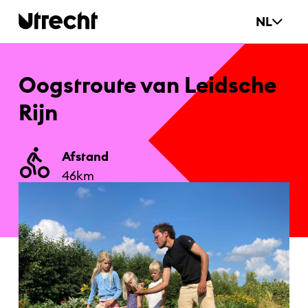
Ga naar hoofdinhoud
NL
Oogs­t­rou­te van Leid­sche
Rijn
Afstand
46
km