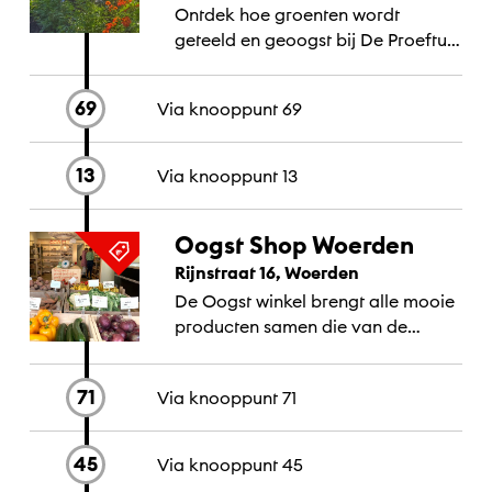
Ontdek hoe groenten wordt
geteeld en geoogst bij De Proeftuin
van Linschoten. Koop hier je
groenten en fruit rechtstreek van
69
Via knooppunt
69
het land.
13
Via knooppunt
13
Oogst Shop Woerden
Rijnstraat 16, Woerden
De Oogst winkel brengt alle mooie
producten samen die van de
weilanden, landgoederen en
voedselbossen afkomen.
71
Via knooppunt
71
45
Via knooppunt
45