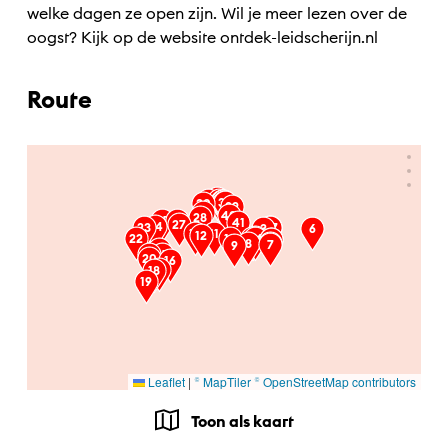
welke dagen ze open zijn. Wil je meer lezen over de
oogst? Kijk op de website ontdek-leidscherijn.nl
Route
Ga naar hoofdinhoud
33
31
32
35
36
37
34
38
30
39
29
40
28
25
26
41
27
24
23
47
2
1
3
6
13
11
12
45
22
10
43
42
44
46
4
8
5
7
9
14
21
15
20
16
17
18
19
Leaflet
|
© MapTiler
© OpenStreetMap contributors
Toon als kaart