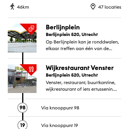
47
locaties
46
km
Berlijnplein
Berlijnplein 520, Utrecht
Op Berlijnplein kan je ronddwalen,
elkaar treffen aan één van de
picknick tafels of bij wijkrestaurant
Venster, deelnemen of je mee laten
Wijkrestaurant Venster
nemen in de...
Berlijnplein 520, Utrecht
Venster, restaurant, buurtkantine,
wijkrestaurant of iets ertussenin.
Gevestigd op het terrein van
RAUM.
98
Via knooppunt
98
19
Via knooppunt
19