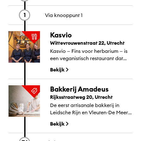
1
Via knooppunt
1
Kasvio
Wittevrouwenstraat 22, Utrecht
Kasvio — Fins voor herbarium — is
een veganistisch restaurant dat
gerechten als kunstwerkjes
Bekijk
serveert die van biologische
ingrediënten worden gemaakt.
Bakkerij Amadeus
Rijksstraatweg 20, Utrecht
De eerst artisanale bakkerij in
Leidsche Rijn en Vleuten-De Meern,
gevestigd in prachtig oud pand
Bekijk
Metaal Kathedraal.