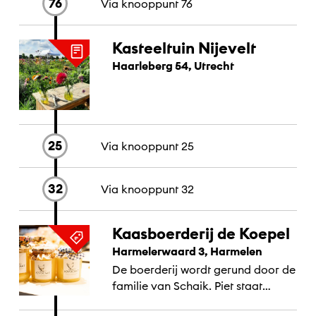
76
Via knooppunt
76
Kasteeltuin Nijevelt
Haarleberg 54, Utrecht
25
Via knooppunt
25
32
Via knooppunt
32
Kaasboerderij de Koepel
Harmelerwaard 3, Harmelen
De boerderij wordt gerund door de
familie van Schaik. Piet staat
dagelijks tussen de koeien en