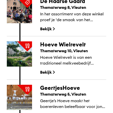
De Haarse Gaard
Thematerweg 8, Vleuten
In het assortiment van deze winkel
proef je ‘de smaak van het
platteland’. Denk aan heerlijk fruit
Bekijk
uit eigen boomgaard als appels en
peren, pruimen...
Hoeve Wielrevelt
Thematerweg 10, Vleuten
Hoeve Wielrevelt is van een
traditioneel melkveebedrijf
omgetoverd tot een eigentijds erf
Bekijk
met gasterij,
cadeauwinkelmoestuin en
speelbomen.
GeertjesHoeve
Thematerweg 5, Vleuten
Geertje’s Hoeve maakt het
boerenleven beleefbaar voor jong
en oud. Het is een boerderij met