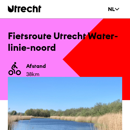
Ga naar hoofdinhoud
NL
Fiets­rou­­te Ut­­recht Wa­­ter­­
li­­nie-noord
Afstand
38
km