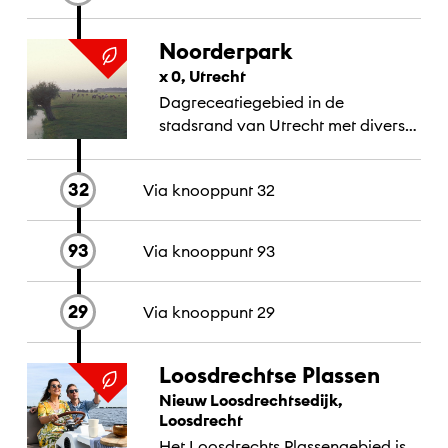
Noorderpark
x 0, Utrecht
Dagreceatiegebied in de
stadsrand van Utrecht met diverse
recreatiemogelijkheden:
zwemmen, outdoor, fietsen,
32
Via knooppunt
32
wandelen, natuurbeleving.
93
Via knooppunt
93
29
Via knooppunt
29
Loosdrechtse Plassen
Nieuw Loosdrechtsedijk,
Loosdrecht
Het Loosdrechts Plassengebied is