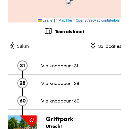
60
28
28
31
31
Leaflet
|
© MapTiler
© OpenStreetMap contributors
Toon als kaart
33
locaties
38
km
31
Via knooppunt
31
28
Via knooppunt
28
60
Via knooppunt
60
Griftpark
Utrecht