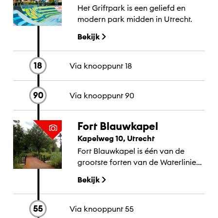
Het Griftpark is een geliefd en
modern park midden in Utrecht.
Bekijk
18
Via knooppunt
18
90
Via knooppunt
90
Fort Blauwkapel
Kapelweg 10, Utrecht
Fort Blauwkapel is één van de
grootste forten van de Waterlinie
en werd rondom een bestaand
Bekijk
dorpje aangelegd.
55
Via knooppunt
55