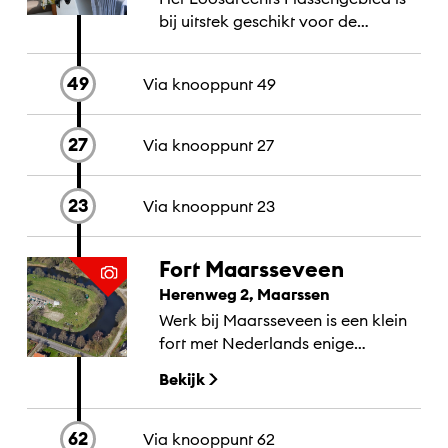
bij uitstek geschikt voor de
watersport: zeilen, roeien, kanoën,
waterskiën en snelle
49
Via knooppunt
49
motorbootvaart is allemaal
mogelijk.
27
Via knooppunt
27
23
Via knooppunt
23
Fort Maarsseveen
Herenweg 2, Maarssen
Werk bij Maarsseveen is een klein
fort met Nederlands enige
‘Polderwachter’ (gids). Het ligt in
Bekijk
het Vechtplassengebied tussen
Maarssen en Utrecht. De Cultuur
Cantine op...
62
Via knooppunt
62