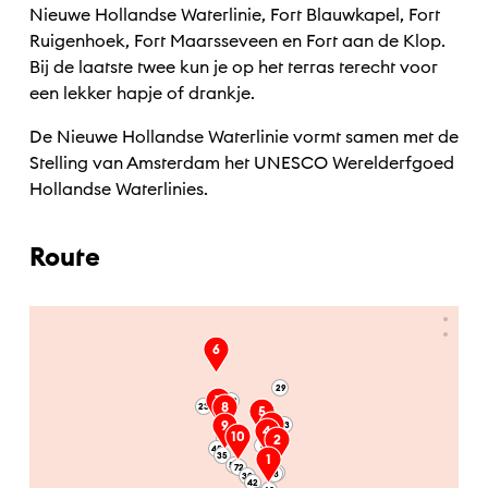
Nieuwe Hollandse Waterlinie, Fort Blauwkapel, Fort
Ruigenhoek, Fort Maarsseveen en Fort aan de Klop.
Bij de laatste twee kun je op het terras terecht voor
een lekker hapje of drankje.
De Nieuwe Hollandse Waterlinie vormt samen met de
Stelling van Amsterdam het UNESCO Werelderfgoed
Hollandse Waterlinies.
Route
Ga naar hoofdinhoud
6
29
7
27
49
8
23
5
3
9
93
32
4
10
2
62
5
45
35
91
1
55
53
72
90
18
30
42