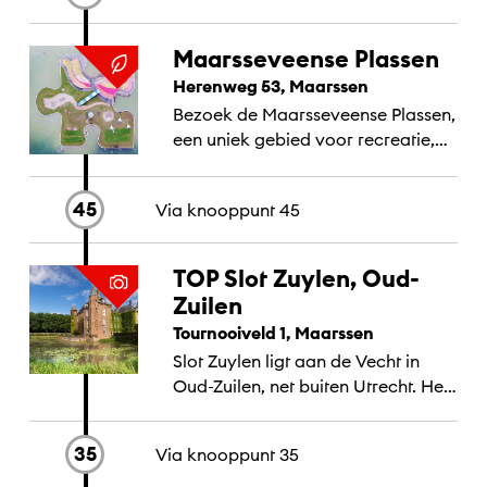
Maarsseveense Plassen
Herenweg 53, Maarssen
Bezoek de Maarsseveense Plassen,
een uniek gebied voor recreatie,
(water)sport en outdooractiviteiten.
45
Via knooppunt
45
TOP Slot Zuylen, Oud-
Zuilen
Tournooiveld 1, Maarssen
Slot Zuylen ligt aan de Vecht in
Oud-Zuilen, net buiten Utrecht. Het
middeleeuwse kasteel werd in de
18e eeuw verbouwd tot buitenhuis.
35
Via knooppunt
35