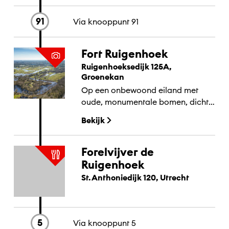
91
Via knooppunt
91
Fort Ruigenhoek
Ruigenhoeksedijk 125A,
Groenekan
Op een onbewoond eiland met
oude, monumentale bomen, dicht
struikgewas en sluiproutes ligt Fort
Bekijk
Ruigenhoek.
Forelvijver de
Ruigenhoek
St. Anthoniedijk 120, Utrecht
5
Via knooppunt
5