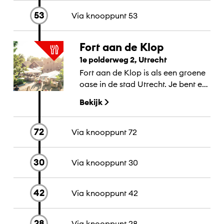
53
Via knooppunt
53
Fort aan de Klop
1e polderweg 2, Utrecht
Fort aan de Klop is als een groene
oase in de stad Utrecht. Je bent er
al als je vanaf de Dom een
Bekijk
kwartiertje langs...
72
Via knooppunt
72
30
Via knooppunt
30
42
Via knooppunt
42
28
Via knooppunt
28