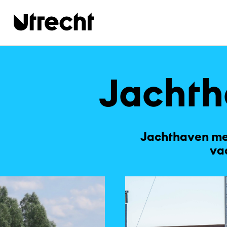
Ga naar hoofdinhoud
Jacht­h
Jachthaven met
va