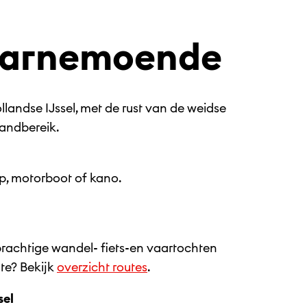
Marnemoende
landse IJssel, met de rust van de weidse
handbereik.
, motorboot of kano.
prachtige wandel- fiets-en vaartochten
te? Bekijk
overzicht routes
.
sel