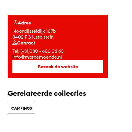
Adres
Noordijsseldijk 107b
3402 PG IJsselstein
Contact
Tel:
(+31)030 - 606 06 63
info@marnemoende.nl
Bezoek de website
Gerelateerde collecties
CAMPINGS