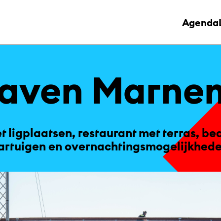
Agenda
a­ven Mar­ne­
 ligplaatsen, restaurant met terras, be
artuigen en overnachtingsmogelijkheden