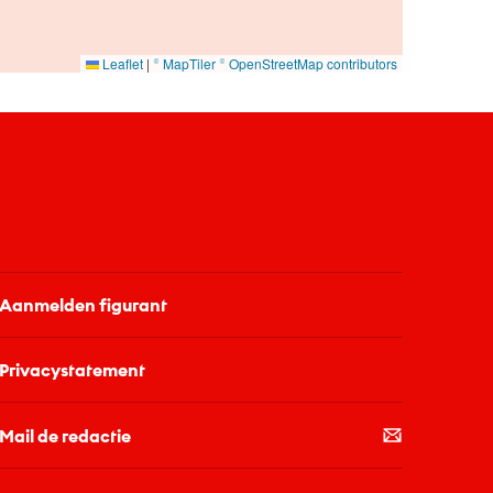
Leaflet
|
© MapTiler
© OpenStreetMap contributors
Aanmelden figurant
Privacystatement
Mail de redactie