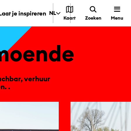
Laat je inspireren
NL
Menu
Kaart
Zoeken
mo­en­de
achbar, verhuur
. .