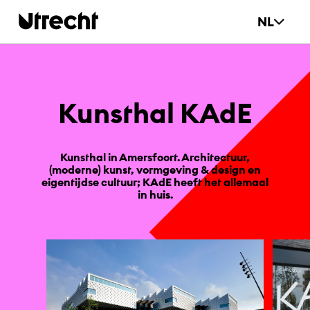
Ga naar hoofdinhoud
NL
Kunst­hal KAdE
Kunsthal in Amersfoort. Architectuur,
(moderne) kunst, vormgeving & design en
eigentijdse cultuur; KAdE heeft het allemaal
in huis.