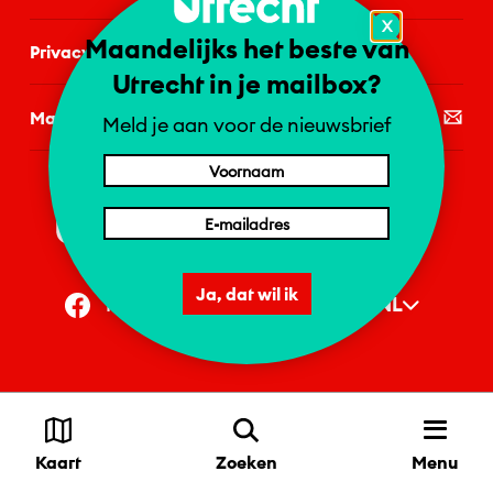
X
Maandelijks het beste van
Privacystatement
Utrecht in je mailbox?
Mail de redactie
Meld je aan voor de nieuwsbrief
Ja, dat wil ik
NL
Facebook
Instagram
1 = NL | 2 = DE | 4 = EN
Privacyvoorkeuren
Copyright
2026
Utrecht & Partners
Menu
Kaart
Zoeken