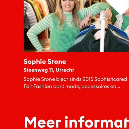
Sophie Stone
Steenweg 11, Utrecht
Sophie Stone biedt sinds 2015 Sophisticated
Fair Fashion aan: mode, accessoires en
beauty producten voor vrouwen en
mannen...
Meer informat