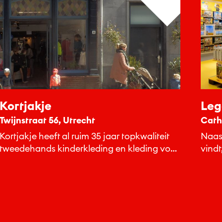
Kortjakje
Leg
Twijnstraat 56, Utrecht
Cath
Kortjakje heeft al ruim 35 jaar topkwaliteit
Naast
tweedehands kinderkleding en kleding voor
vindt
jeugdige volwassenen tegen een
snoe
betaalbare prijs.