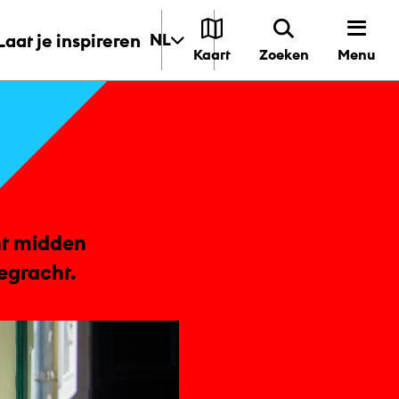
Laat je inspireren
NL
Menu
Kaart
Zoeken
ht midden
egracht.