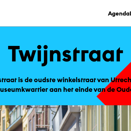
Agenda
Twi­jn­straat
straat is de oudste winkelstraat van Utrec
Museumkwartier aan het einde van de Oud