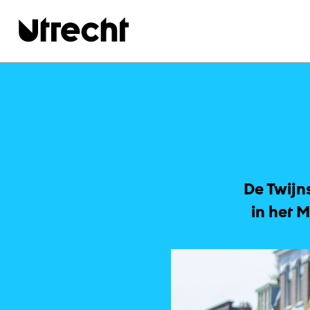
Ga naar hoofdinhoud
De Twijn
in het 