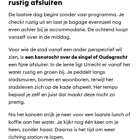
rustig afsluiten
De laatste dag begint zonder vast programma. Je
checkt rustig uit en laat je bagage eventueel nog
even achter bij je accommodatie. De ochtend loopt
vanzelf over in de middag.
Voor wie de stad vanaf een ander perspectief wil
zien, is
een kanotocht over de singel of Oudegracht
een fijne afsluiter. In de lente ligt Utrecht er vanaf het
water rustig en groen bij. Je peddelt langs
stadsmuren, bomen en woonboten, terwijl het
stadsleven zich op de kade afspeelt. Het tempo
bepaal je zelf en juist dat maakt deze tocht zo
prettig.
Na het kanoën strijk je neer voor een laatste lunch of
koffie aan het water. Je kijkt nog één keer om je
heen, zonder haast. Daarna is het tijd om weer
richting station te lopen.