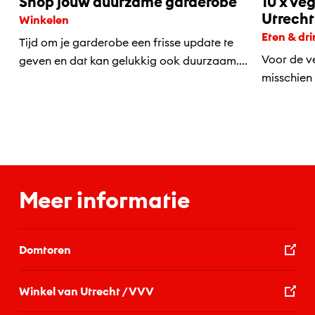
Shop jouw duurzame garderobe
10 x ve
Utrecht
Winkelen
Eten & dr
Tijd om je garderobe een frisse update te
Voor de ve
geven en dat kan gelukkig ook duurzaam....
misschien 
Meer informatie
Domtoren
Winkel van Utrecht / VVV