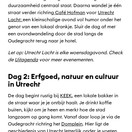
duurzaamheid centraal staat. Daarna wandel je één
straat verder richting
Café Hofman
voor
Utrecht
Lacht:
een kleinschalige avond vol humor onder het
genot van een lokaal drankje. Sluit de dag af met
een avondwandeling door de stad langs de
Oudegracht terug naar je hotel.
Let op: Utrecht Lacht is elke woensdagavond. Check
de
Uitagenda
voor meer evenementen.
Dag 2: Erfgoed, natuur en cultuur
in Utrecht
De dag begint rustig bij
KEEK
, een lokale bakker in
de straat waar je je ontbijt haalt. Je drinkt koffie
buiten, kijkt om je heen en merkt hoe de stad
langzaam op gang komt.
Vanaf daar loop je via de
Oudegracht richting het
Domplein
. Hier ligt de
geschiedenis van Utrecht letterlijk onder je voeten.